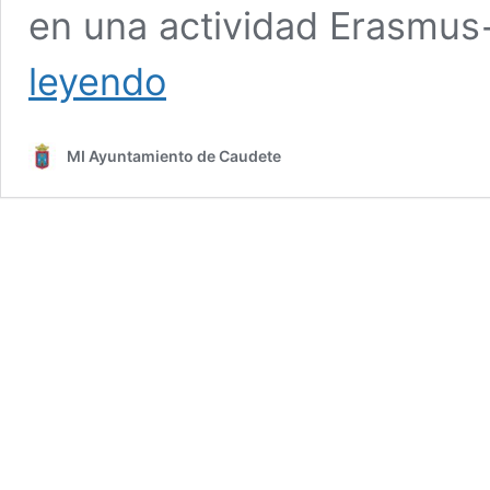
en una actividad Erasmus
Acogida
leyendo
Erasmus+
Irlanda
personal
MI Ayuntamiento de Caudete
entidad
social
Castleblayney
Community
Enterprise