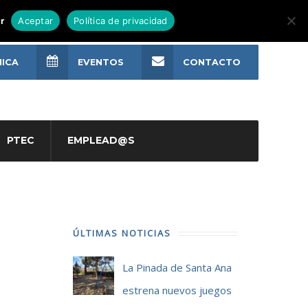
r
Aceptar
Política de privacidad
NICA
EVENTOS
CONTACTO
PTEC
EMPLEAD@S
ÚLTIMAS NOTICIAS
La Pinada de Santa Ana
estrena nuevos juegos