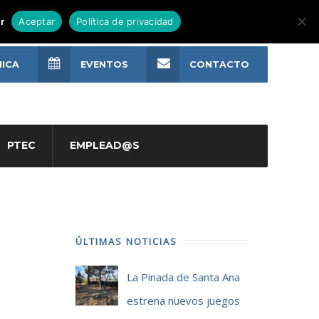
r
Aceptar
Política de privacidad
NICA
EVENTOS
CONTACTO
PTEC
EMPLEAD@S
ÚLTIMAS NOTICIAS
La Pinada de Santa Ana
estrena nuevos juegos