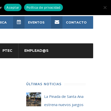
r
Aceptar
Política de privacidad
NICA
EVENTOS
CONTACTO
PTEC
EMPLEAD@S
ÚLTIMAS NOTICIAS
La Pinada de Santa Ana
estrena nuevos juegos