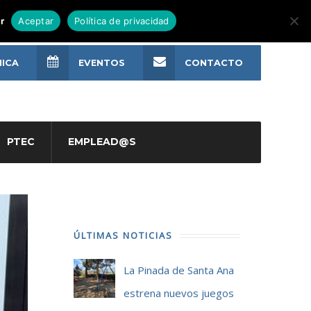
r
Aceptar
Política de privacidad
NICA
EVENTOS
CONTACTO
PTEC
EMPLEAD@S
ÚLTIMAS NOTICIAS
La Pinada de Santa Ana
estrena nuevos juegos