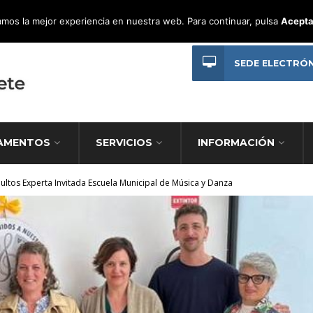
mos la mejor experiencia en nuestra web. Para continuar, pulsa
Acepta
SEDE ELECTRÓ
AMENTOS
SERVICIOS
INFORMACIÓN
ultos Experta Invitada Escuela Municipal de Música y Danza