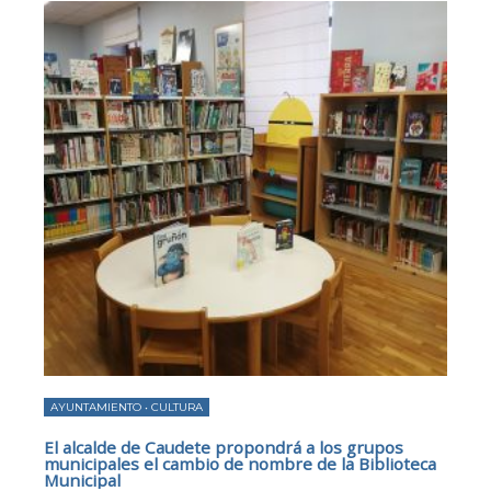
AYUNTAMIENTO
•
CULTURA
El alcalde de Caudete propondrá a los grupos
municipales el cambio de nombre de la Biblioteca
Municipal