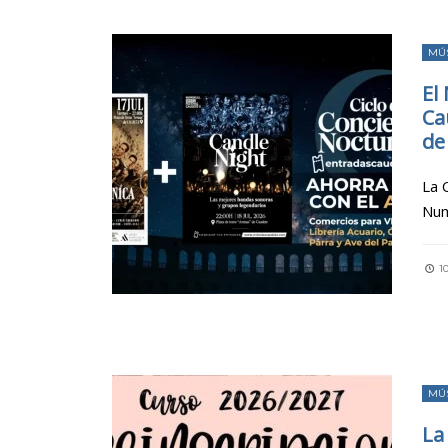
MÚ
El
Ca
de
La 
Num
10
MÚ
La