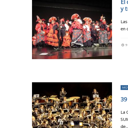
El
y 
Las
en 
9
MÚ
39
La 
SUM
de
..