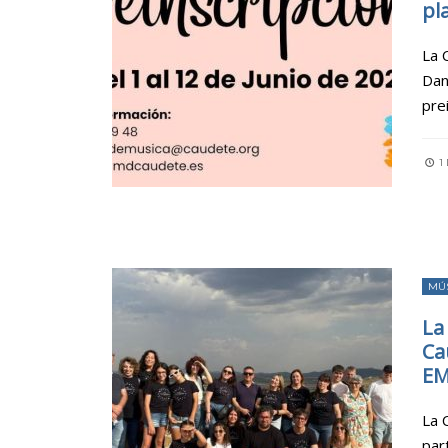
pl
La 
Dan
pre
1 
MÚ
La
Ca
EM
La 
par