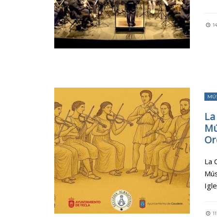
14
MÚ
La
Mú
Or
La 
Mús
Igle
11