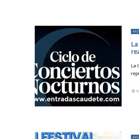
MÚ
La
rea
La 
rep
10
MÚ