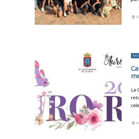
1 
MÚ
Ca
me
La 
ret
cel
24