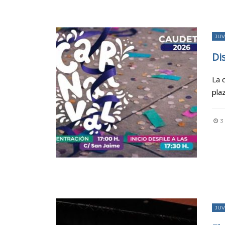
JU
Di
La 
plaz
3
JU