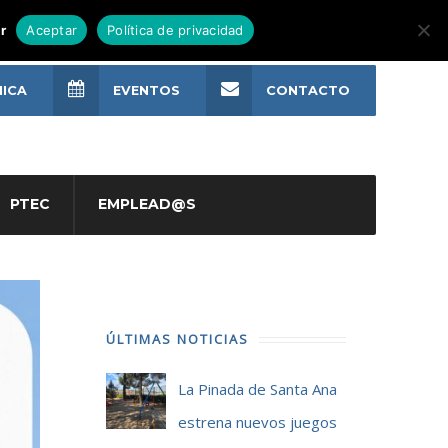
r
Aceptar
Política de privacidad
NICA
EVENTOS
CONTACTO
PTEC
EMPLEAD@S
ÚLTIMAS NOTICIAS
La Pinada de Santa Ana
estrena nuevos juegos