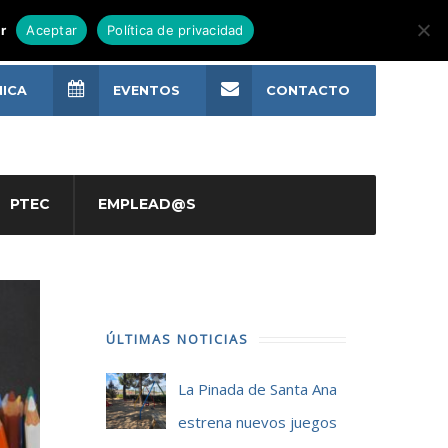
r
Aceptar
Política de privacidad
NICA
EVENTOS
CONTACTO
PTEC
EMPLEAD@S
ÚLTIMAS NOTICIAS
La Pinada de Santa Ana
estrena nuevos juegos