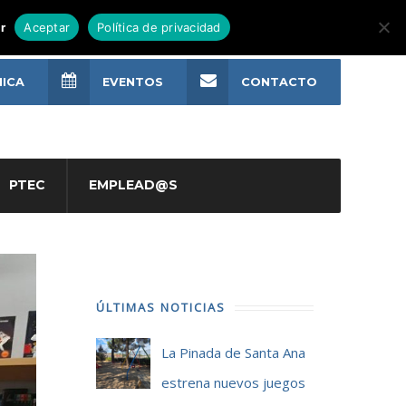
r
Aceptar
Política de privacidad
NICA
EVENTOS
CONTACTO
PTEC
EMPLEAD@S
ÚLTIMAS NOTICIAS
La Pinada de Santa Ana
estrena nuevos juegos