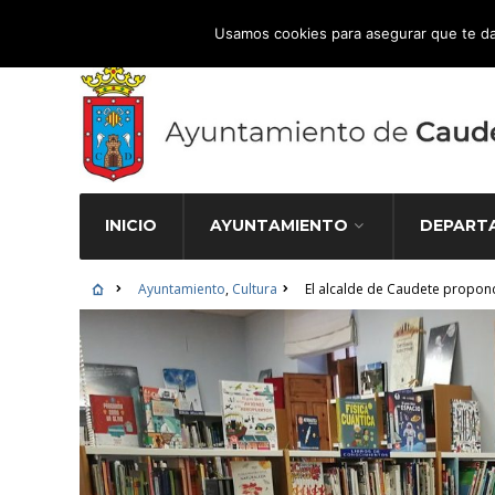
Atención Ciudadana 965 827 000
Usamos cookies para asegurar que te da
INICIO
AYUNTAMIENTO
DEPART
Ayuntamiento
,
Cultura
El alcalde de Caudete propond