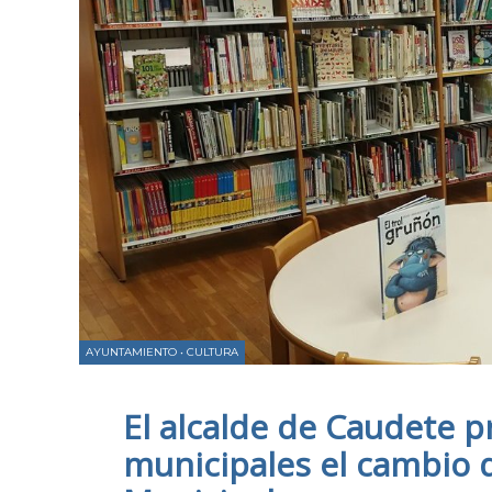
AYUNTAMIENTO
•
CULTURA
El alcalde de Caudete 
municipales el cambio 