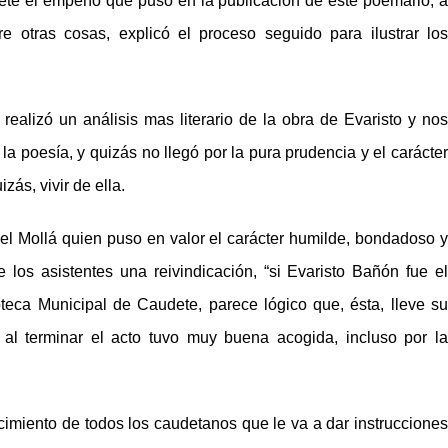
audete el empeño que puso en la publicación de este poemario, a
re otras cosas, explicó el proceso seguido para ilustrar los
realizó un análisis mas literario de la obra de Evaristo y nos
a poesía, y quizás no llegó por la pura prudencia y el carácter
zás, vivir de ella.
el Mollá quien puso en valor el carácter humilde, bondadoso y
los asistentes una reivindicación, “si Evaristo Bañón fue el
ioteca Municipal de Caudete, parece lógico que, ésta, lleve su
al terminar el acto tuvo muy buena acogida, incluso por la
cimiento de todos los caudetanos que le va a dar instrucciones