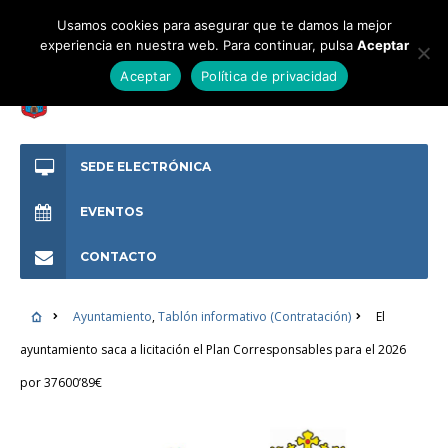
Usamos cookies para asegurar que te damos la mejor
experiencia en nuestra web. Para continuar, pulsa
Aceptar
Aceptar
Política de privacidad
SEDE ELECTRÓNICA
EVENTOS
CONTACTO
Ayuntamiento
,
Tablón informativo (Contratación)
El
ayuntamiento saca a licitación el Plan Corresponsables para el 2026
por 37600’89€