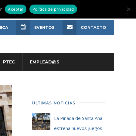
r
Aceptar
Política de privacidad
NICA
EVENTOS
CONTACTO
PTEC
EMPLEAD@S
ÚLTIMAS NOTICIAS
La Pinada de Santa Ana
estrena nuevos juegos