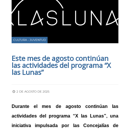
CULTURA
•
JUVENTUD
Este mes de agosto continúan
las actividades del programa “X
las Lunas”
2 DE AGOSTO DE 2025
Durante el mes de agosto continú
an
las
actividades del programa
“X las Lunas”
, una
iniciativa impulsada por las
Concejalías de