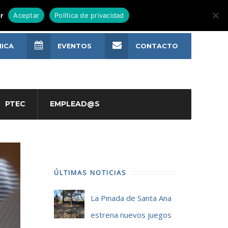
r
Aceptar
Política de privacidad
NICA
EVENTOS
CONTACTO
PTEC
EMPLEAD@S
ÚLTIMAS NOTICIAS
La Pinada de Santa Ana
estrena nuevos juegos