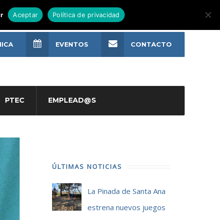
r
Aceptar
Política de privacidad
NICA
EVENTOS
CONTACTO
PTEC
EMPLEAD@S
ÚLTIMAS NOTICIAS
La Pinada de Santa Ana
estrena nuevos juegos