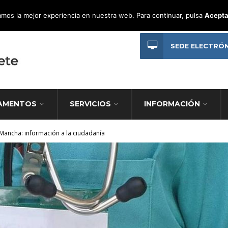
mos la mejor experiencia en nuestra web. Para continuar, pulsa
Acepta
SEDE ELECTRÓ
AMENTOS
SERVICIOS
INFORMACIÓN
 Mancha: información a la ciudadanía