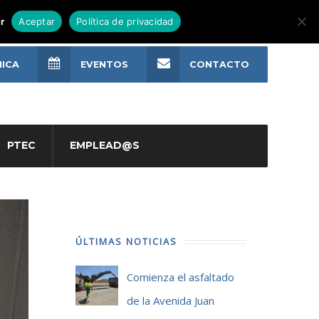
r
Aceptar
Política de privacidad
NICA
EVENTOS
CONTACTO
PTEC
EMPLEAD@S
ÚLTIMAS NOTICIAS
Comienza el asfaltado
de la Avenida Juan