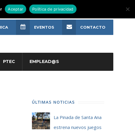
r
Aceptar
Política de privacidad
NICA
EVENTOS
CONTACTO
PTEC
EMPLEAD@S
ÚLTIMAS NOTICIAS
La Pinada de Santa Ana
estrena nuevos juegos