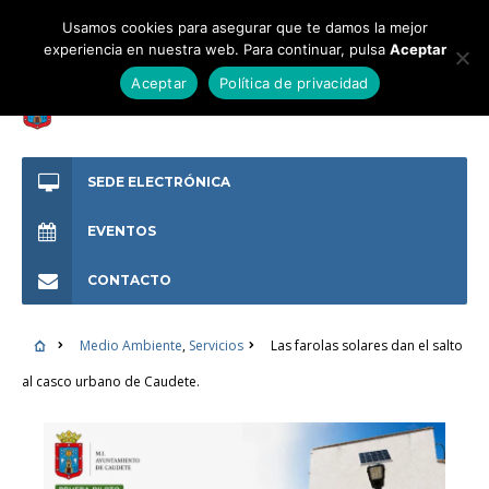
Usamos cookies para asegurar que te damos la mejor
experiencia en nuestra web. Para continuar, pulsa
Aceptar
Aceptar
Política de privacidad
SEDE ELECTRÓNICA
EVENTOS
CONTACTO
Medio Ambiente
,
Servicios
Las farolas solares dan el salto
al casco urbano de Caudete.