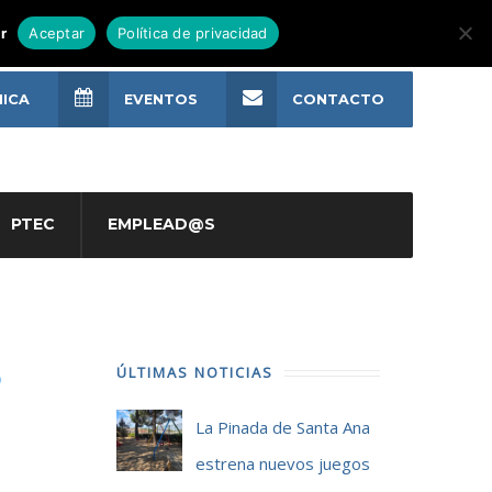
r
Aceptar
Política de privacidad
NICA
EVENTOS
CONTACTO
PTEC
EMPLEAD@S
ÚLTIMAS NOTICIAS
La Pinada de Santa Ana
estrena nuevos juegos