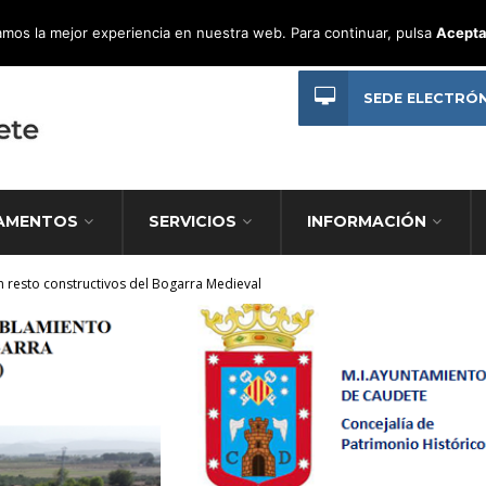
mos la mejor experiencia en nuestra web. Para continuar, pulsa
Acepta
SEDE ELECTRÓ
AMENTOS
SERVICIOS
INFORMACIÓN
 resto constructivos del Bogarra Medieval