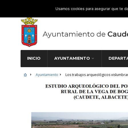
Atención Ciudadana 965 827 000
Usamos cookies para asegurar que te da
INICIO
AYUNTAMIENTO
DEPART
Ayuntamiento
Los trabajos arqueológicos vislumbran