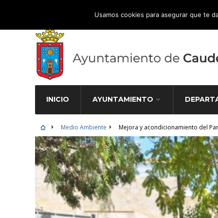
Atención Ciudadana 965 827 000
Usamos cookies para asegurar que te da
INICIO
AYUNTAMIENTO
DEPART
Medio Ambiente
Mejora y acondicionamiento del Pa