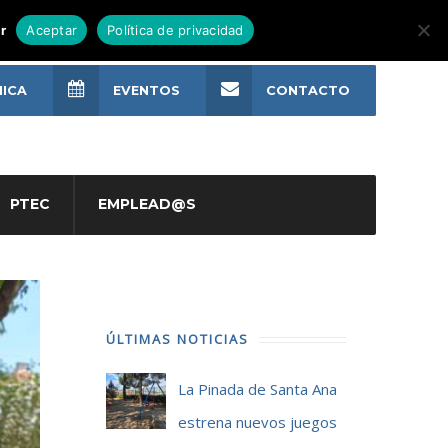
r
Aceptar
Política de privacidad
NICA
EVENTOS
CONTACTO
PTEC
EMPLEAD@S
ÚLTIMAS NOTICIAS
La Pinada de Santa Ana
estrena nuevos juegos