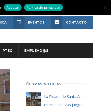
r
Aceptar
Política de privacidad
NICA
EVENTOS
CONTACTO
PTEC
EMPLEAD@S
ÚLTIMAS NOTICIAS
La Pinada de Santa Ana
estrena nuevos juegos