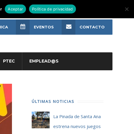
r
Aceptar
Política de privacidad
NICA
EVENTOS
CONTACTO
PTEC
EMPLEAD@S
ÚLTIMAS NOTICIAS
La Pinada de Santa Ana
estrena nuevos juegos