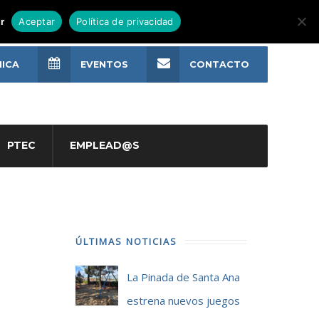
r
Aceptar
Política de privacidad
NICA
EVENTOS
CONTACTO
PTEC
EMPLEAD@S
ÚLTIMAS NOTICIAS
La Pinada de Santa Ana
estrena nuevos juegos