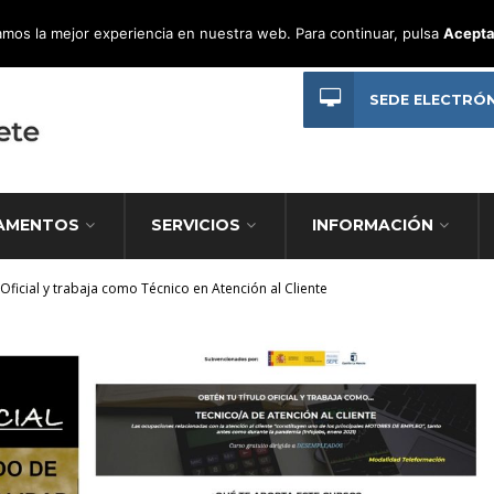
mos la mejor experiencia en nuestra web. Para continuar, pulsa
Acepta
SEDE ELECTRÓ
AMENTOS
SERVICIOS
INFORMACIÓN
 Oficial y trabaja como Técnico en Atención al Cliente