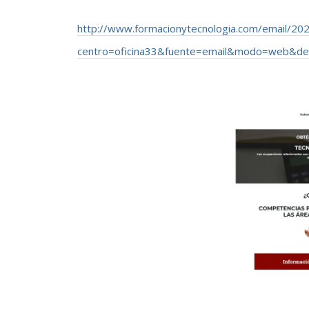
http://www.formacionytecnologia.com/email/20
centro=oficina33&fuente=email&modo=web&de