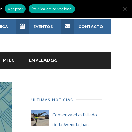
r
Aceptar
Política de privacidad
NICA
EVENTOS
CONTACTO
PTEC
EMPLEAD@S
ÚLTIMAS NOTICIAS
Comienza el asfaltado
de la Avenida Juan