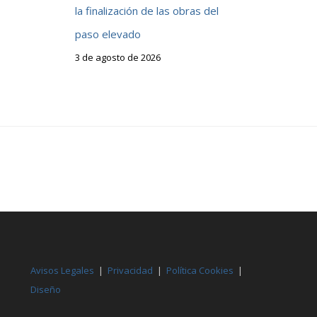
la finalización de las obras del
paso elevado
3 de agosto de 2026
Avisos Legales
|
Privacidad
|
Política Cookies
|
Diseño