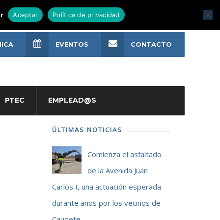
r
Aceptar
Política de privacidad
NICA
EVENTOS
CONTACTO
PTEC
EMPLEAD@S
ÚLTIMAS NOTICIAS
Comienza el asfaltado
de la Avenida Juan
Carlos I, una actuación esperada
durante años por los vecinos de
Caudete