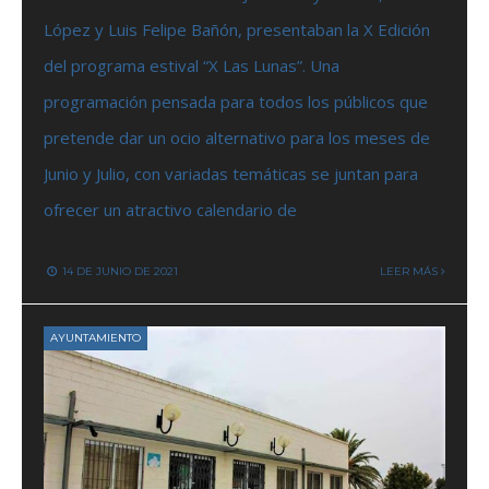
López y Luis Felipe Bañón, presentaban la X Edición
del programa estival “X Las Lunas”. Una
programación pensada para todos los públicos que
pretende dar un ocio alternativo para los meses de
Junio y Julio, con variadas temáticas se juntan para
ofrecer un atractivo calendario de
14 DE JUNIO DE 2021
LEER MÁS
AYUNTAMIENTO