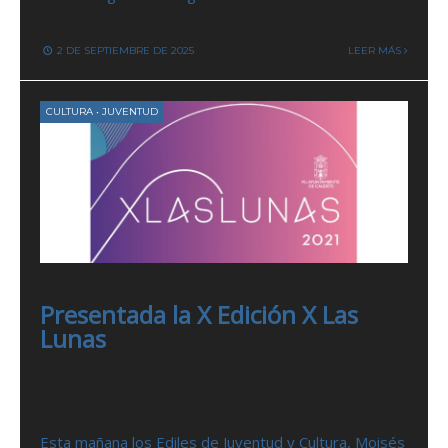
2 DE SEPTIEMBRE DE 2025
LEER MÁS
CULTURA
•
JUVENTUD
Presentada la X Edición X Las
Lunas
Esta mañana los Ediles de Juventud y Cultura, Moisés