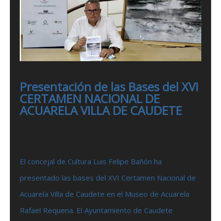
Presentación de las Bases del XVI
CERTAMEN NACIONAL DE
ACUARELA VILLA DE CAUDETE
El concejal de Cultura Luis Felipe Bañón ha
presentado las bases del XVI Certamen Nacional de
Acuarela Villa de Caudete en el Museo de Acuarela
Rafael Requena. El Ayuntamiento de Caudete