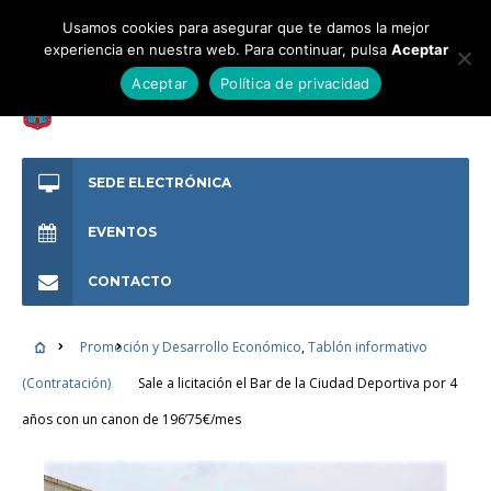
Usamos cookies para asegurar que te damos la mejor
experiencia en nuestra web. Para continuar, pulsa
Aceptar
Aceptar
Política de privacidad
SEDE ELECTRÓNICA
EVENTOS
CONTACTO
Promoción y Desarrollo Económico
,
Tablón informativo
(Contratación)
Sale a licitación el Bar de la Ciudad Deportiva por 4
años con un canon de 196’75€/mes