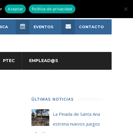
r
Aceptar
Política de privacidad
NICA
EVENTOS
CONTACTO
PTEC
EMPLEAD@S
ÚLTIMAS NOTICIAS
La Pinada de Santa Ana
estrena nuevos juegos