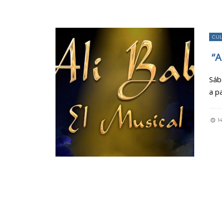
CU
“A
Sáb
a p
14