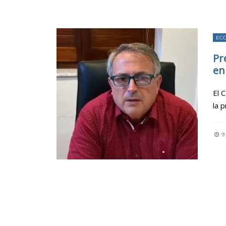
EC
Pr
en
El 
la 
9