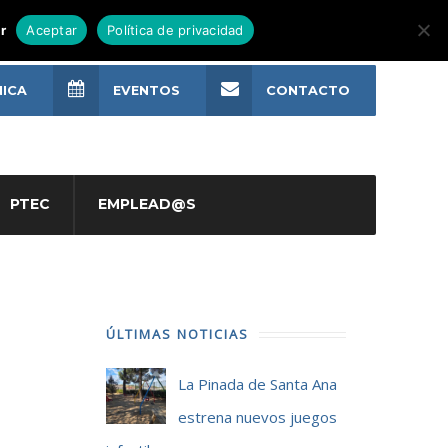
r
Aceptar
Política de privacidad
NICA
EVENTOS
CONTACTO
PTEC
EMPLEAD@S
ÚLTIMAS NOTICIAS
La Pinada de Santa Ana
estrena nuevos juegos