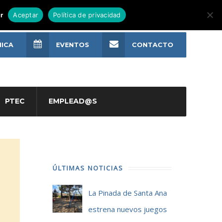
r
Aceptar
Política de privacidad
NICA
EVENTOS
CONTACTO
PTEC
EMPLEAD@S
ÚLTIMAS NOTICIAS
La Pinada de Santa Ana
estrena nuevos juegos