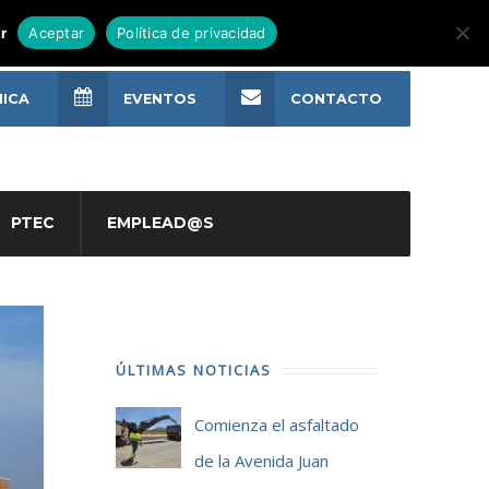
r
Aceptar
Política de privacidad
NICA
EVENTOS
CONTACTO
PTEC
EMPLEAD@S
ÚLTIMAS NOTICIAS
Comienza el asfaltado
de la Avenida Juan