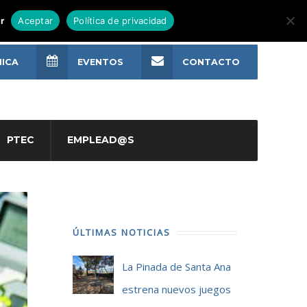
r
Aceptar
Política de privacidad
NICA
EVENTOS
CONTACTO
PTEC
EMPLEAD@S
ÚLTIMAS NOTICIAS
La Pinada de Santa Ana
estrena nuevos juegos