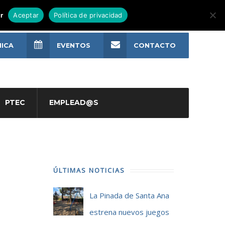
r
Aceptar
Política de privacidad
NICA
EVENTOS
CONTACTO
PTEC
EMPLEAD@S
ÚLTIMAS NOTICIAS
La Pinada de Santa Ana
estrena nuevos juegos