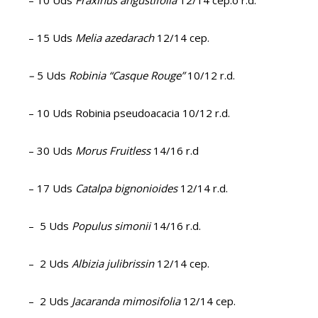
– 10 Uds
Fraxinus angustifolia
12/14 cep.o r.d.
– 15 Uds
Melia azedarach
12/14 cep.
–
5 Uds
Robinia “Casque Rouge”
10/12 r.d.
– 10 Uds Robinia pseudoacacia 10/12 r.d.
– 30 Uds
Morus Fruitless
14/16 r.d
– 17 Uds
Catalpa bignonioides
12/14 r.d.
– 5 Uds
Populus simonii
14/16 r.d.
– 2 Uds
Albizia julibrissin
12/14 cep.
– 2 Uds
Jacaranda mimosifolia
12/14 cep.