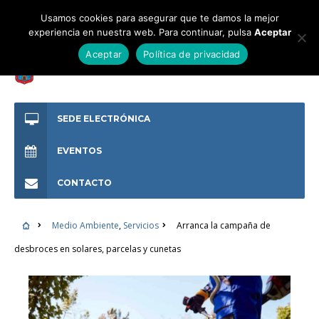
Usamos cookies para asegurar que te damos la mejor
experiencia en nuestra web. Para continuar, pulsa
Aceptar
Aceptar
Política de privacidad
SEDE ELECTRÓNICA
EVENTOS
CONTACTO
Medio Ambiente
,
Servicios
Arranca la campaña de
desbroces en solares, parcelas y cunetas