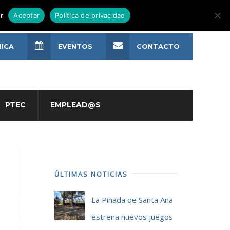
r
Aceptar
Política de privacidad
NICA
EVENTOS
CONTACTO
PTEC
EMPLEAD@S
ÚLTIMAS NOTICIAS
La Pinada de Santa Ana
estrena nuevos juegos