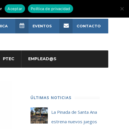
r
Aceptar
Política de privacidad
NICA
EVENTOS
CONTACTO
PTEC
EMPLEAD@S
ÚLTIMAS NOTICIAS
La Pinada de Santa Ana
estrena nuevos juegos