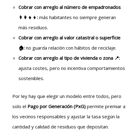
C
obrar con arreglo al
n
úmero de empadronados
👨‍👩‍👧‍👦:
más habitantes no siempre generan
más residuos.
C
obrar con arreglo al
v
alor catastral o superficie
🏠:
no guarda relación con hábitos de reciclaje.
C
obrar con arreglo al
t
ipo de vivienda o zona 📍:
ajusta costes, pero no incentiva comportamientos
sostenibles.
Por ley hay que elegir un modelo entre todos, pero
solo el
Pago por Generación (PxG)
permite premiar a
los vecinos responsables y ajustar la tasa según la
cantidad y calidad de residuos que depositan.