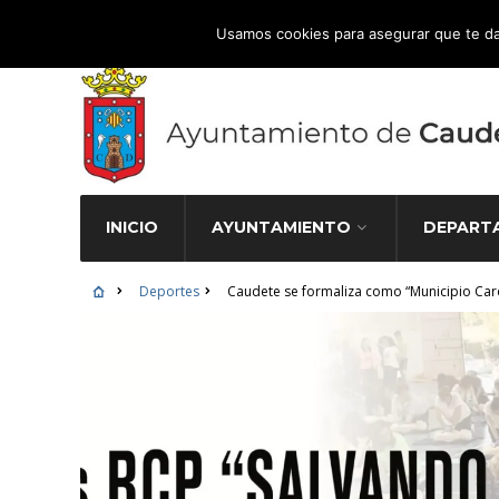
Atención Ciudadana 965 827 000
Usamos cookies para asegurar que te da
INICIO
AYUNTAMIENTO
DEPART
Deportes
Caudete se formaliza como “Municipio Car