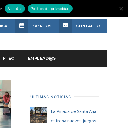
r
Aceptar
Política de privacidad
NICA
EVENTOS
CONTACTO
PTEC
EMPLEAD@S
ÚLTIMAS NOTICIAS
La Pinada de Santa Ana
estrena nuevos juegos