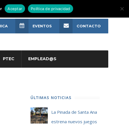
r
Aceptar
Política de privacidad
NICA
EVENTOS
CONTACTO
PTEC
EMPLEAD@S
ÚLTIMAS NOTICIAS
La Pinada de Santa Ana
estrena nuevos juegos