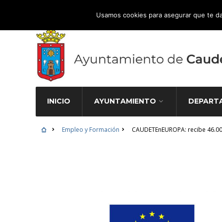
Atención Ciudadana 965 827 000
Usamos cookies para asegurar que te da
INICIO
AYUNTAMIENTO
DEPART
Empleo y Formación
CAUDETEnEUROPA: recibe 46.00