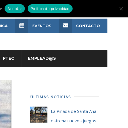
r
Aceptar
Política de privacidad
NICA
EVENTOS
CONTACTO
PTEC
EMPLEAD@S
ÚLTIMAS NOTICIAS
La Pinada de Santa Ana
estrena nuevos juegos