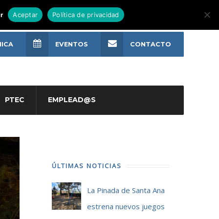
r
Aceptar
Política de privacidad
NICA
EVENTOS
CONTACTO
PTEC
EMPLEAD@S
ÚLTIMAS NOTICIAS
La Pinada de Santa Ana
estrena nuevos juegos