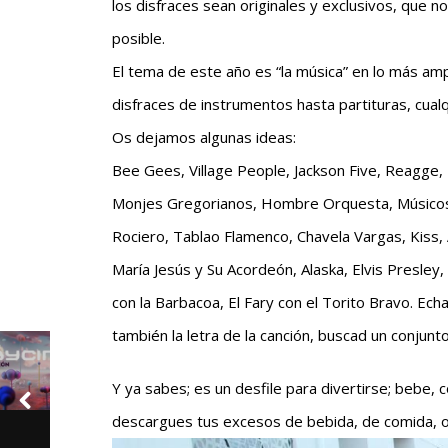
los disfraces sean originales y exclusivos, que n
posible.
El tema de este año es “la música” en lo más amp
disfraces de instrumentos hasta partituras, cual
Os dejamos algunas ideas:
Bee Gees, Village People, Jackson Five, Reagg
Monjes Gregorianos, Hombre Orquesta, Músicos d
Rociero, Tablao Flamenco, Chavela Vargas, Kiss,
María Jesús y Su Acordeón, Alaska, Elvis Presle
con la Barbacoa, El Fary con el Torito Bravo. Ech
también la letra de la canción, buscad un conjunt
Y ya sabes; es un desfile para divertirse; bebe,
descargues tus excesos de bebida, de comida, o 