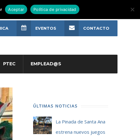
r
Aceptar
Política de privacidad
NICA
EVENTOS
CONTACTO
PTEC
EMPLEAD@S
ÚLTIMAS NOTICIAS
La Pinada de Santa Ana
estrena nuevos juegos