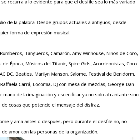
o se recurra a lo evidente para que el desfile sea lo más variado
lio de la palabra. Desde grupos actuales a antiguos, desde
quier forma de expresión musical.
e, Rumberos, Tangueros, Camarón, Amy Winhouse, Niños de Coro,
e Época, Músicos del Titanic, Spice Girls, Acordeonistas, Coro
 AC DC, Beatles, Marilyn Manson, Salome, Festival de Benidorm,
y, Raffaela Carrá, Locomia, DJ con mesa de mezclas, George Dan
ar mano de la imaginación y escenificar ya no solo al cantante sino
o de cosas que potencie el mensaje del disfraz.
 come y ama antes o después, pero durante el desfile no, no
de amor con las personas de la organización.