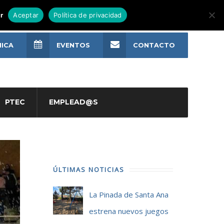
r
Aceptar
Política de privacidad
NICA
EVENTOS
CONTACTO
PTEC
EMPLEAD@S
ÚLTIMAS NOTICIAS
La Pinada de Santa Ana
estrena nuevos juegos