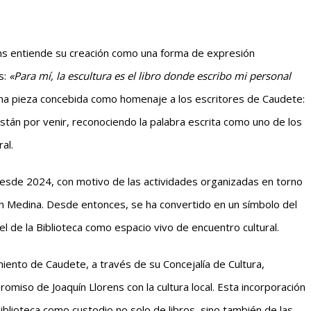
ens entiende su creación como una forma de expresión
s:
«Para mí, la escultura es el libro donde escribo mi personal
una pieza concebida como homenaje a los escritores de Caudete:
están por venir, reconociendo la palabra escrita como uno de los
al.
desde 2024, con motivo de las actividades organizadas en torno
n Medina. Desde entonces, se ha convertido en un símbolo del
el de la Biblioteca como espacio vivo de encuentro cultural.
miento de Caudete, a través de su Concejalía de Cultura,
miso de Joaquín Llorens con la cultura local. Esta incorporación
Biblioteca como custodio no solo de libros, sino también de las