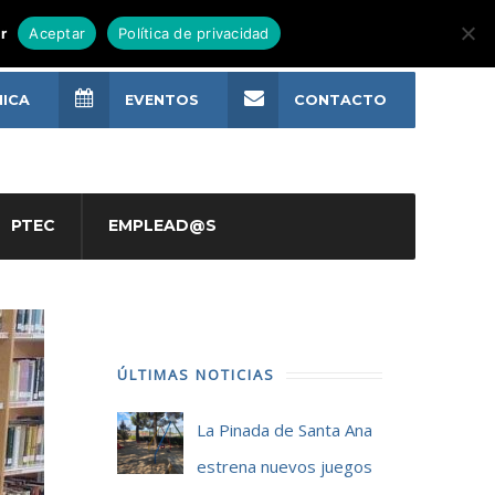
r
Aceptar
Política de privacidad
NICA
EVENTOS
CONTACTO
PTEC
EMPLEAD@S
ÚLTIMAS NOTICIAS
La Pinada de Santa Ana
estrena nuevos juegos