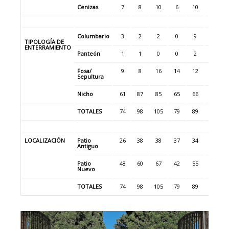
Cenizas
7
8
10
6
10
0
Columbario
3
2
2
0
9
0
TIPOLOGÍA DE
ENTERRAMIENTO
Panteón
1
1
0
0
2
2
Fosa/
9
8
16
14
12
15
Sepultura
Nicho
61
87
85
65
66
80
TOTALES
74
98
105
79
89
97
LOCALIZACIÓN
Patio
26
38
38
37
34
40
Antiguo
Patio
48
60
67
42
55
57
Nuevo
TOTALES
74
98
105
79
89
97