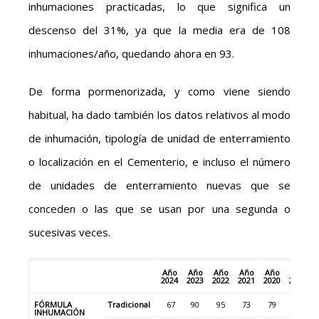
inhumaciones practicadas, lo que significa un
descenso del 31%, ya que la media era de 108
inhumaciones/año, quedando ahora en 93.
De forma pormenorizada, y como viene siendo
habitual, ha dado también los datos relativos al modo
de inhumación, tipología de unidad de enterramiento
o localización en el Cementerio, e incluso el número
de unidades de enterramiento nuevas que se
conceden o las que se usan por una segunda o
sucesivas veces.
Año
Año
Año
Año
Año
Año
2024
2023
2022
2021
2020
2019
2
FÓRMULA
Tradicional
67
90
95
73
79
97
INHUMACIÓN