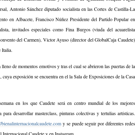
rsal,
Antonio Sánchez diputado socialista en las Cortes de Castilla-L
ento en Albacete
, Francisco
N
ú
ñez Presidente del Partido Popular e
lista,
invitados especiales como Fina Burgos (viuda del acuarelist
Convento del Carmen), Victor Ayuso (director del GlobalCaja Caudete
Italia.
 lleno de momentos emotivos y tras el cual se abrieron las puertas de la
, cuya exposición se encuentra en el la Sala de Exposiciones de la Casa
e semana en los que Caudete será en centro mundial de los mejores
 para desarrollar masterclass, pinturas colectivas y tertulias artísticas.
://bienalinternacionalcaudete.com
y se puede seguir por diferentes redes
l Internacional Caudete y en Instagram.