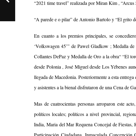
“2021 time travel” realizada por Miran Kim , “Arcus
“A parede e o pilar” de Antonio Bartolo y “El grito
En cuanto a los premios principales, se concedier
‘Volkswagen 45’” de Pawel Gladkow ; Medalla de P
Collantes DePaz y Medalla de Oro a la obra“ “El tor
desde
Polonia
,
José Miguel
desde Los Yébenes aun
llegada de
Macedonia
. Posteriormente a esta entrega 
y asistentes a la bienal disfrutaron de una Cena de Ga
Mas de cuatrocientas personas arroparon este acto, 
políticos locales; políticos a nivel provincial, regio
India,
Maria del Mar Requena Concejal de Fiestas, 
Participación Ciudadana, Inmaculada Concepción C