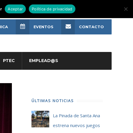
r
Aceptar
Política de privacidad
NICA
EVENTOS
CONTACTO
PTEC
EMPLEAD@S
ÚLTIMAS NOTICIAS
La Pinada de Santa Ana
estrena nuevos juegos