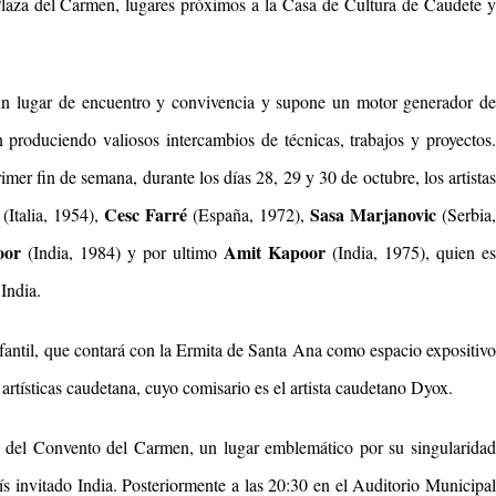
 Plaza del Carmen, lugares próximos a la Casa de Cultura de Caudete
 un lugar de encuentro y convivencia y supone un motor generador de
an produciendo valiosos intercambios de técnicas, trabajos y proyectos.
rimer fin de semana, durante los días 28, 29 y 30 de octubre, l
os artistas
Cesc Farré
Sasa Marjanovic
(
Italia
, 1954),
(
España, 1972
),
(
Serbia,
oor
Amit Kapoor
(India, 1984) y por ultimo
(India, 1975), quien es
India.
nfantil, que contará con la Ermita de Santa Ana como espacio expositivo
artísticas caudetana, cuyo comisario es el artista caudetano Dyox.
ro del Convento del Carmen, un lugar emblemático por su singularidad
s invitado India. Posteriormente a las 20:30 en el Auditorio Municipa