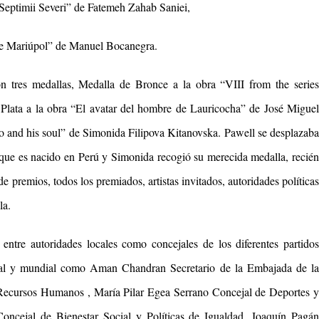
 Septimii Severi” de Fatemeh Zahab Saniei,
 de Mariúpol” de Manuel Bocanegra.
on tres medallas, Medalla de Bronce a la obra “VIII from the series
lata a la obra “El avatar del hombre de Lauricocha” de José Miguel
o and his soul” de Simonida Filipova Kitanovska. Pawell se desplazaba
que es nacido en
Perú
y
Simonida
recogió su merecida medalla, recié
de premios, todos los premiados, artistas invitados, autoridades política
la.
entre autoridades locales como concejales de los diferentes partidos
nal
y mundial como
Aman Chandran Secretario de la Embajada de l
Recursos Humanos , María Pilar Egea Serrano Concejal de Deportes 
oncejal de Bienestar Social y Políticas de Igualdad, Joaquín Pagán