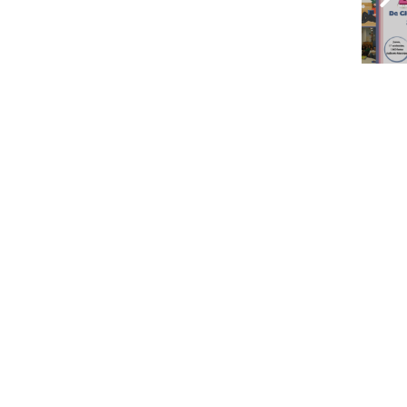
n
s
a
y