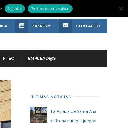
r
Aceptar
Política de privacidad
NICA
EVENTOS
CONTACTO
PTEC
EMPLEAD@S
ÚLTIMAS NOTICIAS
La Pinada de Santa Ana
estrena nuevos juegos