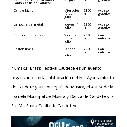
Santa Cecilia de Caudete
Candle Night
Miércoles
21:00
Acceso
10 de
h.
gratuito
julio
La noche del metal
Jueves 11
22:00
Acceso
julio
h.
gratuito
Concierto de solistas
Viernes
22:00
Con
12 de
h.
entrada
julio
Boston Brass
Sábado
22:00
Con
13 de
h.
entrada
julio
Numskull Brass Festival Caudete es un evento
organizado con la colaboración del M.I. Ayuntamiento
de Caudete y su Concejalía de Música, el AMPA de la
Escuela Municipal de Música y Danza de Caudete y la
S.U.M. «Santa Cecilia de Caudete».