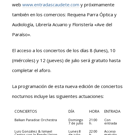
web
www.entradascaudete.com
y próximamente
también en los comercios: Requena Parra Óptica y
Audiología, Librería Acuario y Floristería «Ave del
Paraíso».
El acceso a los conciertos de los días 8 (lunes), 10
(miércoles) y 12 (jueves) de julio será gratuito hasta
completar el aforo.
La programación de esta nueva edición de conciertos
nocturnos incluye las siguientes actuaciones:
CONCIERTOS
DÍA
HORA
ENTRADA
Balkan Paradise Orchestra
Domingo
21:00
Con
7 de julio
h.
entrada
Luis González & Ismael
Lunes 8
22:00
Acceso
Cantos con la Banda Union
de julio
h.
gratuito