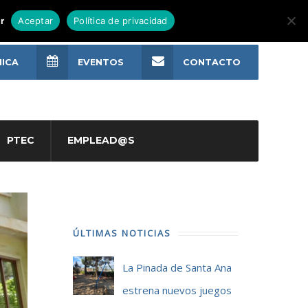
r
Aceptar
Política de privacidad
NICA
EVENTOS
CONTACTO
PTEC
EMPLEAD@S
ÚLTIMAS NOTICIAS
La Pinada de Santa Ana
estrena nuevos juegos