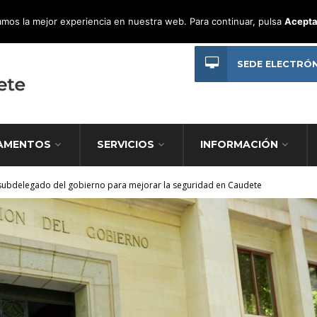
mos la mejor experiencia en nuestra web. Para continuar, pulsa
Acepta
SEDE ELECTRÓ
AMENTOS
SERVICIOS
INFORMACIÓN
 subdelegado del gobierno para mejorar la seguridad en Caudete